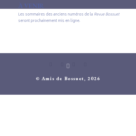
À VENIR
Les sommaires des anciens numéros de la
Revue Bossuet
seront prochainement mis en ligne.
© Amis de Bossuet, 2026
© Amis de Bossuet, 2020