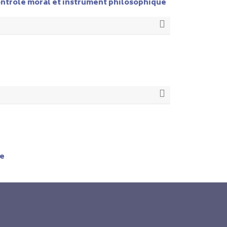
ntrôle moral et instrument philosophique
le