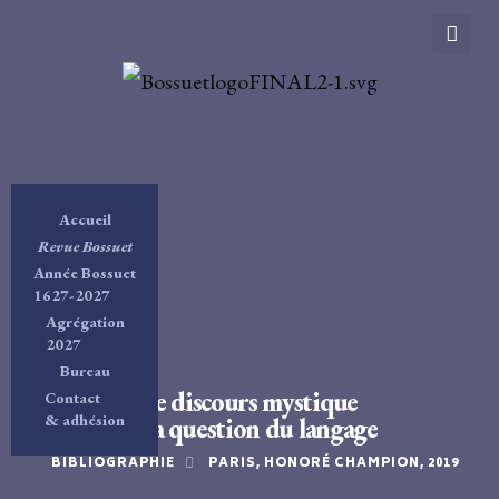
Accueil
Revue Bossuet
Année Bossuet
1627-2027
Agrégation
2027
Bureau
Le discours mystique
Contact
& adhésion
I. La question du langage
BIBLIOGRAPHIE
PARIS, HONORÉ CHAMPION, 2019