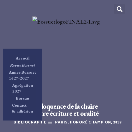
Accueil
Revue Bossuet
Année Bossuet
1627-2027
Agrégation
2027
Bureau
L’éloquence de la chaire
Contact
& adhésion
entre écriture et oralité
BIBLIOGRAPHIE
PARIS, HONORÉ CHAMPION, 2018