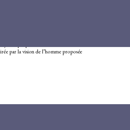
4 p.
ez les savants, philosophes et écrivains
ncroyance propre aux courants
tirée par la vision de l’homme proposée