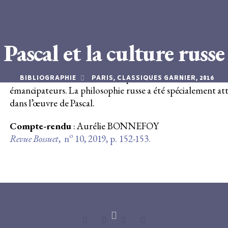
Boris TARASSOV,
Pascal et la culture russe
.
Trad. Françoise Lesourd, Paris, Classiques Garnier, 2016, 35
Pascal et la culture russe
Toutes les facettes de l’œuvre de Pascal se sont reflétées ch
russes, mais d’abord chez ceux qui étaient revenus sur l’i
BIBLIOGRAPHIE
PARIS, CLASSIQUES GARNIER, 2016
émancipateurs. La philosophie russe a été spécialement at
dans l’œuvre de Pascal.
Compte-rendu
: Aurélie BONNEFOY
o
Revue Bossuet
, n
10, 2019, p. 152-153.