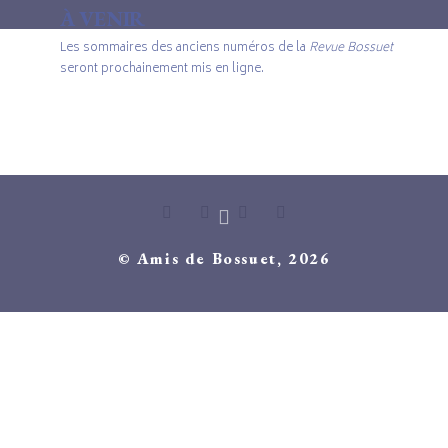
À VENIR
Les sommaires des anciens numéros de la
Revue Bossuet
seront prochainement mis en ligne.
© Amis de Bossuet, 2026
© Amis de Bossuet, 2020