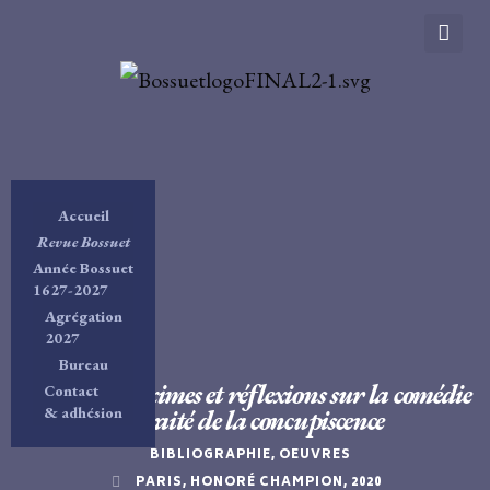
Accueil
Revue Bossuet
Année Bossuet
1627-2027
Agrégation
2027
Bureau
Bossuet,
Maximes et réflexions sur la comédie
Contact
& adhésion
et
Traité de la concupiscence
BIBLIOGRAPHIE
,
OEUVRES
PARIS, HONORÉ CHAMPION, 2020