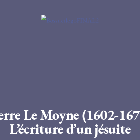
Christian BELIN
« Par expression et par image »
– 18
erre Le Moyne (1602-167
Éditorial
L’écriture d’un jésuite
PIERRE LE MOYNE (1602-1671) : L’ÉCRITURE D’UN 