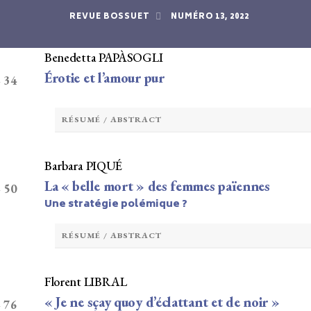
PIERRE LE MOYNE (1602–1671) : THE WRITING OF A
REVUE BOSSUET
NUMÉRO 13, 2022
Benedetta PAPÀSOGLI
Érotie et l’amour pur
– 34
RÉSUMÉ / ABSTRACT
Barbara PIQUÉ
La « belle mort » des femmes païennes
– 50
Une stratégie polémique ?
RÉSUMÉ / ABSTRACT
Florent LIBRAL
« Je ne sçay quoy d’éclattant et de noir »
– 76