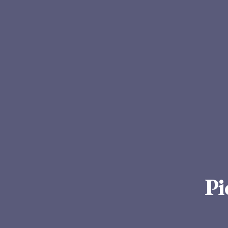
p. 11 
Pi