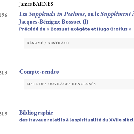
James BARNES
Les
Supplenda in Psalmos
, ou le
Supplément à
 196
Jacques-Bénigne Bossuet (I)
Précédé de « Bossuet exégète et Hugo Grotius »
RÉSUMÉ / ABSTRACT
Compte-rendus
 213
LISTE DES OUVRAGES RENCENSÉS
Bibliographie
 219
des travaux relatifs à la spiritualité du XVIIe sièc