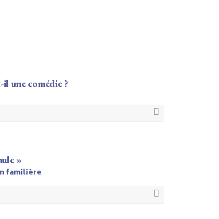
-il une comédie ?
mule »
on familière