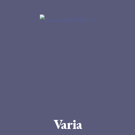
Christian BELIN
Nova et vetera…
– 11
Éditorial
Varia
VARIA