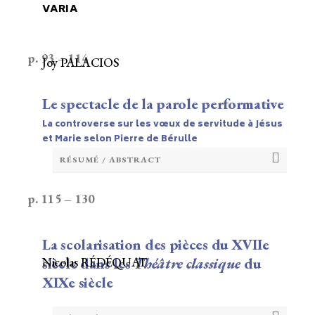
VARIA
p. 93 – 114
Joy PALACIOS
Le spectacle de la parole performative
La controverse sur les vœux de servitude à Jésus
et Marie selon Pierre de Bérulle
RÉSUMÉ / ABSTRACT
p. 115 – 130
La scolarisation des pièces du XVIIe
siècle dans les
Nicolas RÉDÉQUAT
Théâtre classique
du
XIXe siècle